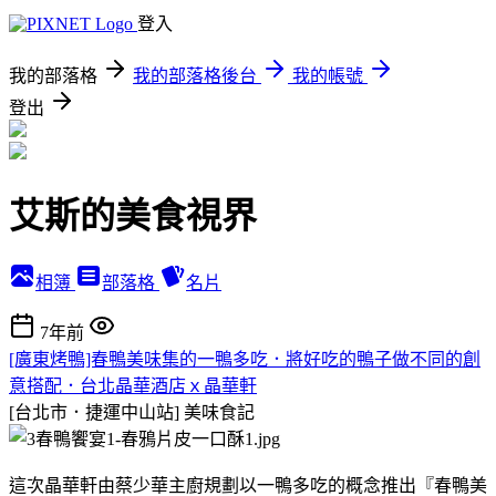
登入
我的部落格
我的部落格後台
我的帳號
登出
艾斯的美食視界
相簿
部落格
名片
7年前
[廣東烤鴨]春鴨美味集的一鴨多吃．將好吃的鴨子做不同的創
意搭配．台北晶華酒店ｘ晶華軒
[台北市．捷運中山站]
美味食記
這次晶華軒由蔡少華主廚規劃以一鴨多吃的概念推出『春鴨美