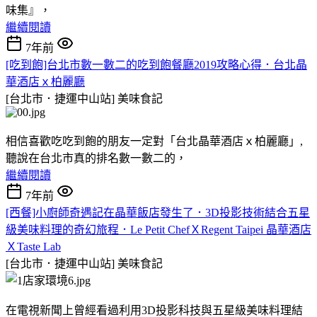
味集』，
繼續閱讀
7年前
[吃到飽]台北市數一數二的吃到飽餐廳2019攻略心得．台北晶
華酒店ｘ柏麗廳
[台北市．捷運中山站]
美味食記
相信喜歡吃吃到飽的朋友一定對「台北晶華酒店ｘ柏麗廳」,
聽說在台北市真的排名數一數二的，
繼續閱讀
7年前
[西餐]小廚師奇遇記在晶華飯店發生了．3D投影技術結合五星
級美味料理的奇幻旅程．Le Petit ChefＸRegent Taipei 晶華酒店
ＸTaste Lab
[台北市．捷運中山站]
美味食記
在電視新聞上曾經看過利用3D投影科技與五星級美味料理結